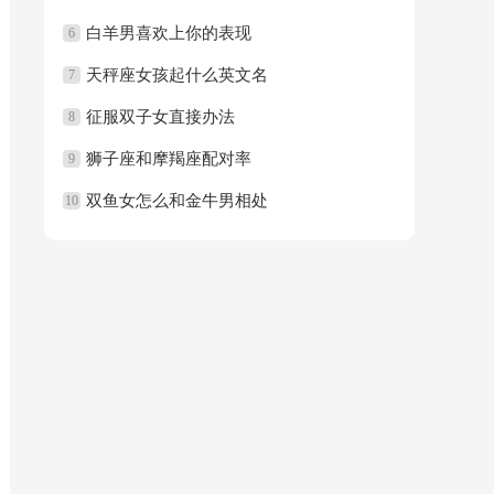
白羊男喜欢上你的表现
6
天秤座女孩起什么英文名
7
征服双子女直接办法
8
狮子座和摩羯座配对率
9
双鱼女怎么和金牛男相处
10