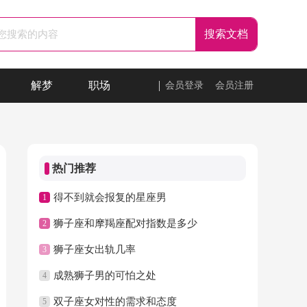
解梦
职场
会员登录
会员注册
热门推荐
得不到就会报复的星座男
1
狮子座和摩羯座配对指数是多少
2
狮子座女出轨几率
3
成熟狮子男的可怕之处
4
双子座女对性的需求和态度
5