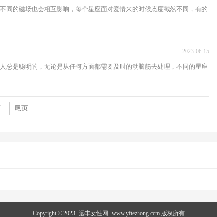
不同的磁场也会相互影响，每个星座面对爱情来的时候态度截然不同，有的
2023-06-15
人总是聪明的，无论是从任何方面都需要及时的动脑筋去处理，不同的星座
页
尾页
Copyright © 2023
远丰女性网
www.yftezhong.com 版权所有