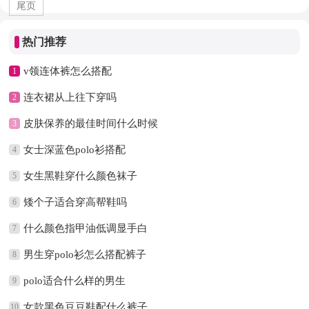
尾页
热门推荐
v领连体裤怎么搭配
1
连衣裙从上往下穿吗
2
皮肤保养的最佳时间什么时候
3
女士深蓝色polo衫搭配
4
女生黑鞋穿什么颜色袜子
5
矮个子适合穿高帮鞋吗
6
什么颜色指甲油低调显手白
7
男生穿polo衫怎么搭配裤子
8
polo适合什么样的男生
9
女款黑色豆豆鞋配什么裤子
10