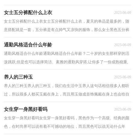
加几分美感，以下来了解玉会不会吸人体精血...
女士五分裤配什么上衣
2023-06-09
女士五分裤配什么上衣女士五分裤配什么上衣，夏天的单品是最多的，随
意搭配就是一套，五分裤是有点帅气又凉快的服饰，那么女士黑色五分裤
怎么搭配呢，那么以下是关于女士五分裤配什么...
通勤风格适合什么年龄
2023-06-09
通勤风格适合什么年龄通勤风格适合什么年龄？二十岁的女生那样穿的活
泼跳跃,但是也可以选择简洁、素雅的通勤风穿搭,让你多了一份成熟稳重,
展现不一样的魅力! 那么通勤风格适...
养人的三种玉
2023-06-09
养人的三种玉养人的三种玉，我们在生活中玉养人这句话相信很多人都听
过，所以很多人都买玉戴在身上，而且用玉做成首饰佩戴在身上也会给自
己增加几分美感，以下来看看养人的三种玉 ...
女生穿一身黑好看吗
2023-06-09
女生穿一身黑好看吗女生穿一身黑好看吗，黑色作为一个高级、经典的颜
色，在时尚界可以说有着不可撼动的地位，而且黑色可以说无论什么年
龄、什么场合、什么身材都可以穿，那么女生穿...