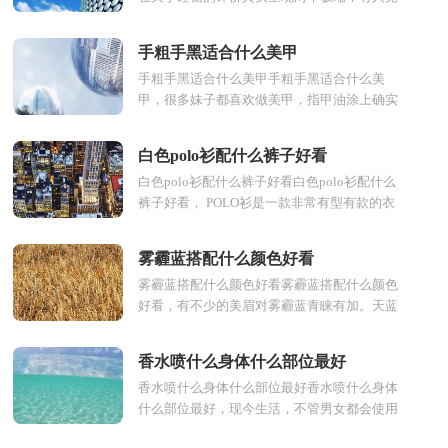
得穿睡裙好干净卫生，睡眠质量更好，但是也
有说穿睡裙不方便，不...
手粗手黑适合什么美甲
手粗手黑适合什么美甲手粗手黑适合什么美
甲，很多妹子都喜欢做美甲，指甲油涂上确实
好看，女生对美甲也天生没有抵抗力，美甲的
颜色也是各种各样的，下...
白色polo衫配什么裤子好看
白色polo衫配什么裤子好看白色polo衫配什么
裤子好看， POLO衫是一款非常有型有款的衣
服，不仅仅女士非常喜欢，男士同样对它无比
青睐，可见POLO衫的...
雾霾蓝搭配什么颜色好看
雾霾蓝搭配什么颜色好看雾霾蓝搭配什么颜色
好看，有不少的美眉对雾霾蓝青睐有加。天蓝
色中带着一层灰蒙蒙的感觉，饱和度相对蓝色
较低，因此受到了...
香水喷什么身体什么部位最好
香水喷什么身体什么部位最好香水喷什么身体
什么部位最好，现今生活，不管男女都会使用
香水，而香水能提高个人的魅力，也能遮盖个