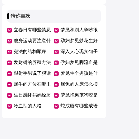
扮的女生
保护
意思
猜你喜欢
立春日有哪些禁忌
梦见和别人争吵很
瘦身运动要注意什
生气的吉凶
孕妇梦见炒花生好
么
宪法的结构顺序
不好
深入人心现实句子
发财树的养殖方法
孕妇梦见脚流血是
和注意事项有哪些
跟射手男说了狠话
什么意思
梦见生个男孩是什
后如何挽回
属牛的方位在哪里
么意思
属兔的人床怎么摆
好
生日感怀妈妈经历
放方向风水好
梦见抱男孩狗咬是
了十月怀胎的煎熬
冷血型的人格
什么意思
蛇成语有哪些成语