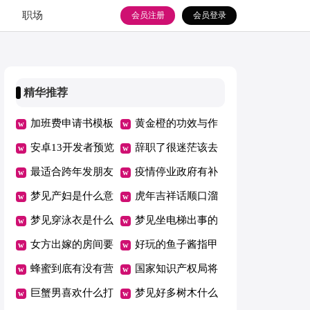
职场
会员注册
会员登录
精华推荐
加班费申请书模板
黄金橙的功效与作
安卓13开发者预览
用
辞职了很迷茫该去
版适配机型名单
最适合跨年发朋友
干嘛
疫情停业政府有补
圈的句子
梦见产妇是什么意
贴吗2022
虎年吉祥话顺口溜
思
梦见穿泳衣是什么
梦见坐电梯出事的
意思
女方出嫁的房间要
周公解梦
好玩的鱼子酱指甲
装饰吗
蜂蜜到底有没有营
油
国家知识产权局将
养价值
巨蟹男喜欢什么打
加强奥运知识产权
梦见好多树木什么