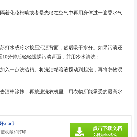
以隔着化妆棉喷或者是先喷在空气中再用身体过一遍香水气
点苏打水或冷水按压污渍背面，然后吸干水分。如果污渍还
置10分钟后轻轻搓揉污渍背面，并用冷水清洗；
再加入一点洗洁精。将洗洁精溶液搅动到起泡，再将衣物浸
用去渍棒涂抹，再放进洗衣机里，用衣物所能承受的最高水
doc》
点击下载文档
方便收藏和打印
文档为doc格式